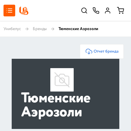
Унибелус
Бренды
Тюменские Аэрозоли
Отчет бренда
Тюменские
Аэрозоли