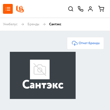
Унибелус
Бренды
Сантэкс
Отчет бренда
Сантэкс