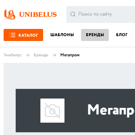
ШАБЛОНЫ
БРЕНДЫ
БЛОГ
КАТАЛОГ
Унибелус
Бренды
Мегапром
Мегап