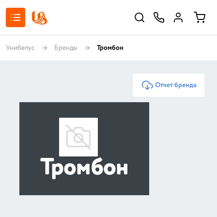
Унибелус
Бренды
Тромбон
Отчет бренда
Тромбон