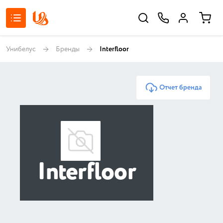
Унибелус
Бренды
Interfloor
Отчет бренда
Interfloor