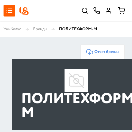
Унибелус
Бренды
ПОЛИТЕХФОРМ-М
Отчет бренда
ПОЛИТЕХФОРМ
М