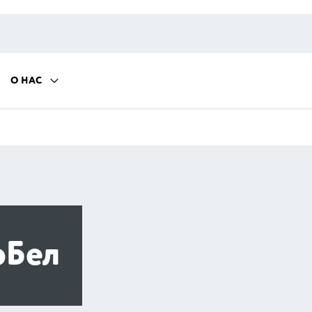
О НАС
оБел