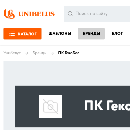
ШАБЛОНЫ
БРЕНДЫ
БЛОГ
КАТАЛОГ
Унибелус
Бренды
ПК ГекоБел
ПК Гек