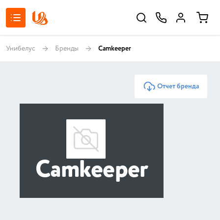
Унибелус
Бренды
Camkeeper
Отчет бренда
Camkeeper