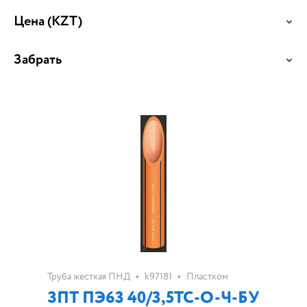
Цена
(KZT)
Забрать
•
•
Труба жесткая ПНД
k97181
Пластком
ЗПТ ПЭ63 40/3,5ТС-О-Ч-БУ