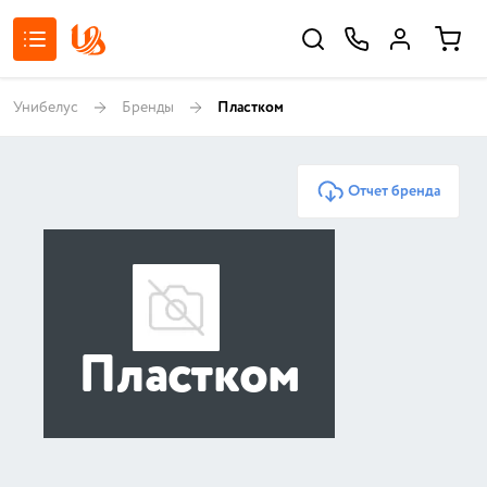
Унибелус
Бренды
Пластком
Отчет бренда
Пластком