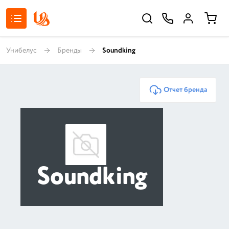
Унибелус
Бренды
Soundking
Отчет бренда
Soundking