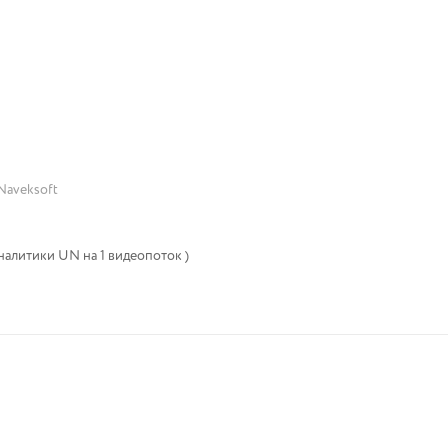
Naveksoft
ицензия видеоаналитики UN на 1 видеопоток )