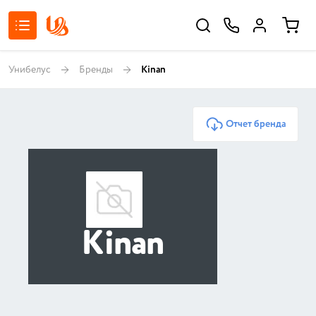
Унибелус
Бренды
Kinan
Отчет бренда
Kinan