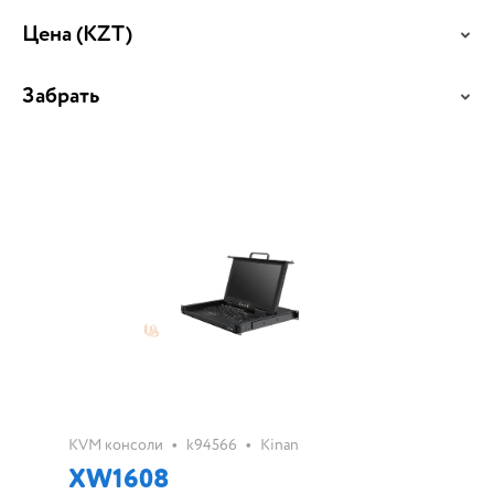
Цена
(KZT)
Забрать
•
•
KVM консоли
k94566
Kinan
XW1608