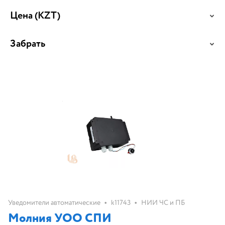
Цена
(KZT)
Забрать
•
•
Уведомители автоматические
k11743
НИИ ЧС и ПБ
Молния УОО СПИ