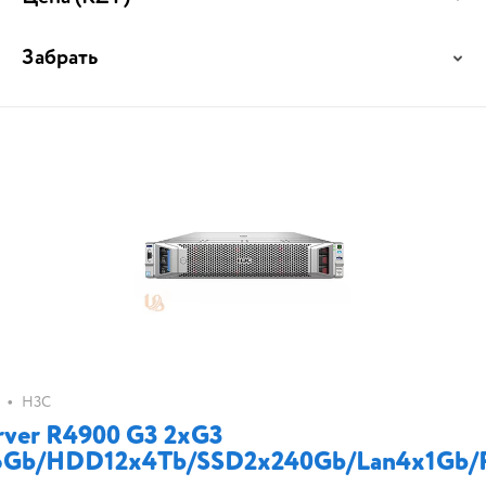
Забрать
•
H3C
rver R4900 G3 2xG3
6Gb/HDD12x4Tb/SSD2x240Gb/Lan4x1Gb