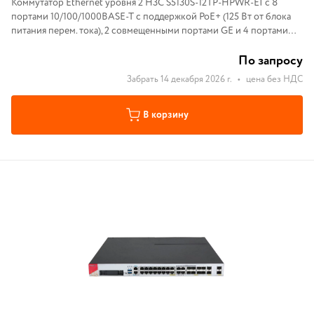
Коммутатор Ethernet уровня 2 H3C S5130S-12TP-HPWR-EI с 8
портами 10/100/1000BASE-T с поддержкой PoE+ (125 Вт от блока
питания перем. тока), 2 совмещенными портами GE и 4 портами
SFP 1000BASE-X, (блок питания перем. тока)
По запросу
Забрать 14 декабря 2026 г.
•
цена без НДС
В корзину