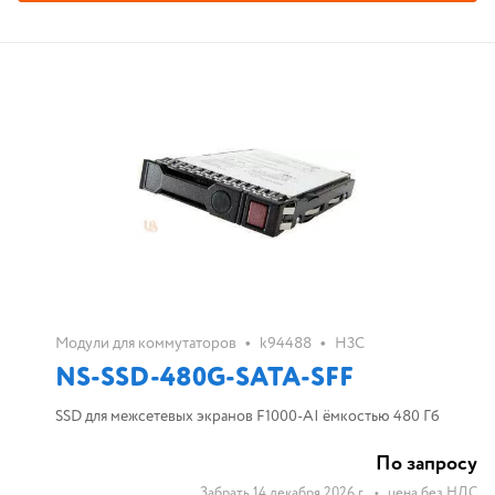
•
•
Модули для коммутаторов
k94488
H3C
NS-SSD-480G-SATA-SFF
SSD для межсетевых экранов F1000-AI ёмкостью 480 Гб
По запросу
Забрать 14 декабря 2026 г.
•
цена без НДС