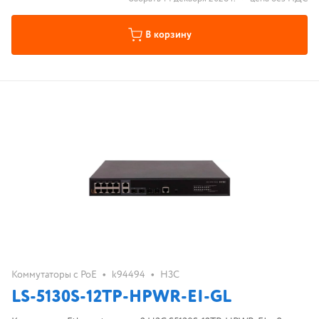
В корзину
•
•
Коммутаторы с PoE
k94494
H3C
LS-5130S-12TP-HPWR-EI-GL