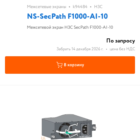
•
•
Межсетевые экраны
k94484
H3C
NS-SecPath F1000-AI-10
Межсетевой экран H3C SecPath F1000-AI-10
По запросу
Забрать 14 декабря 2026 г.
•
цена без НДС
В корзину