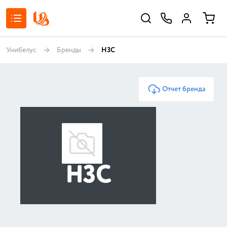
Унибелус
Бренды
H3C
Отчет бренда
H3C