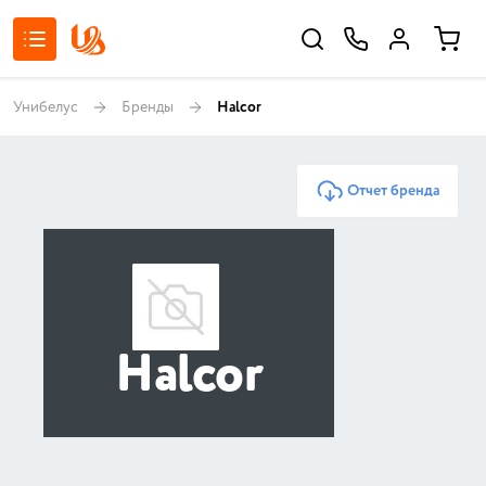
Унибелус
Бренды
Halcor
Отчет бренда
Halcor