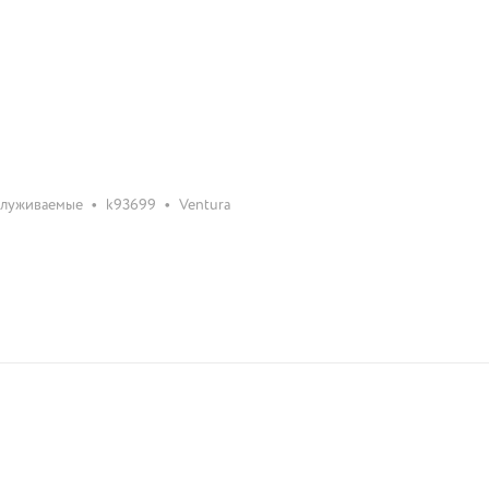
•
•
служиваемые
k93699
Ventura