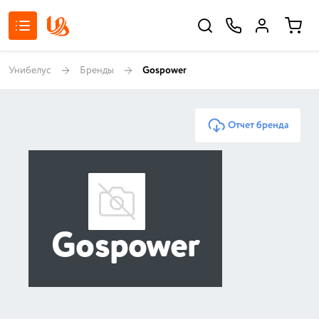
Унибелус
Бренды
Gospower
Отчет бренда
Gospower