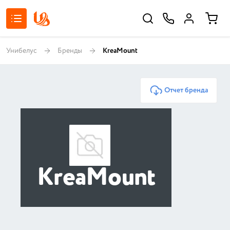
Унибелус
Бренды
KreaMount
Отчет бренда
KreaMount