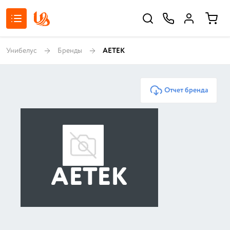
Унибелус
Бренды
AETEK
Отчет бренда
AETEK