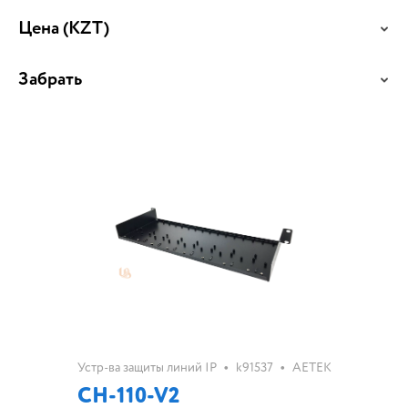
Цена
(KZT)
Забрать
•
•
Устр-ва защиты линий IP
k91537
AETEK
CH-110-V2