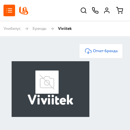
Унибелус
Бренды
Viviitek
Отчет бренда
Viviitek