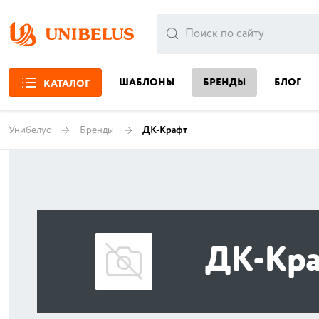
ШАБЛОНЫ
БРЕНДЫ
БЛОГ
КАТАЛОГ
Унибелус
Бренды
ДК-Крафт
ДК-Кр