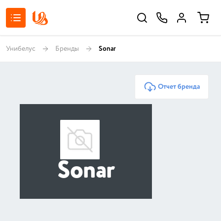
Унибелус
Бренды
Sonar
Отчет бренда
Sonar