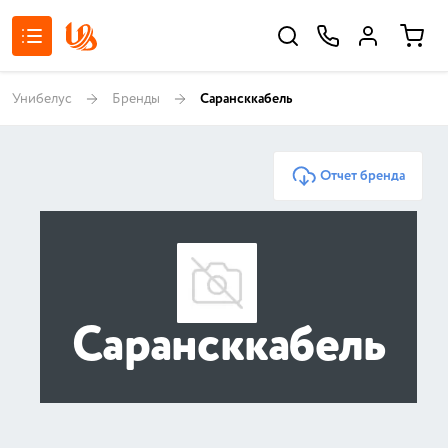
Унибелус
Бренды
Сарансккабель
Отчет бренда
Сарансккабель