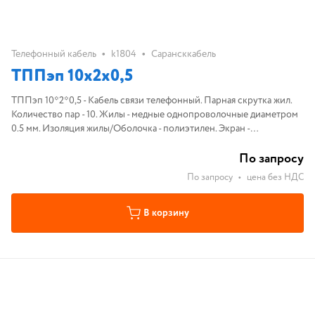
•
•
Телефонный кабель
k1804
Сарансккабель
ТППэп 10х2х0,5
ТППэп 10*2*0,5 - Кабель связи телефонный. Парная скрутка жил.
Количество пар - 10. Жилы - медные однопроволочные диаметром
0.5 мм. Изоляция жилы/Оболочка - полиэтилен. Экран -
алюмополиэтилен или алюминиевая фольга.
По запросу
По запросу
•
цена без НДС
В корзину