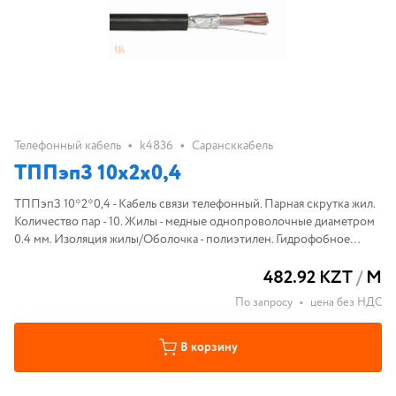
•
•
Телефонный кабель
k4836
Сарансккабель
ТППэпЗ 10х2х0,4
ТППэпЗ 10*2*0,4 - Кабель связи телефонный. Парная скрутка жил.
Количество пар - 10. Жилы - медные однопроволочные диаметром
0.4 мм. Изоляция жилы/Оболочка - полиэтилен. Гидрофобное
заполнение. Экран - алюмополиэтилен/алюминиевая фольга.
482.92 KZT
/
М
По запросу
•
цена без НДС
В корзину