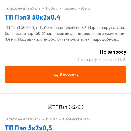
•
•
Телефонный кабель
k6865
Сарансккабель
ТППэпЗ 50х2х0,4
ТППэпЗ 50*2*0,4 - Кабель связи телефонный. Парная скрутка жил.
Количество пар - 50. Жилы - медные однопроволочные диаметром
0.4 мм. Изоляция жилы/Оболочка - полиэтилен. Гидрофобное
заполнение. Экран - алюмополиэтилен или алюминиевая фольга.
По запросу
По запросу
•
цена без НДС
В корзину
•
•
Телефонный кабель
k11182
Сарансккабель
ТППэп 5х2х0,5