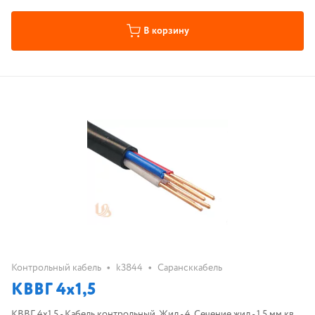
В корзину
•
•
Контрольный кабель
k3844
Сарансккабель
КВВГ 4х1,5
КВВГ 4х1,5 - Кабель контрольный. Жил - 4. Сечение жил - 1,5 мм.кв.