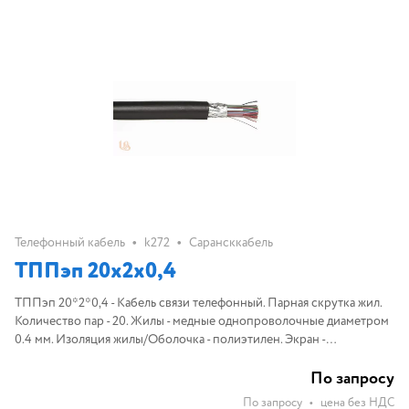
•
•
Телефонный кабель
k272
Сарансккабель
ТППэп 20х2х0,4
ТППэп 20*2*0,4 - Кабель связи телефонный. Парная скрутка жил.
Количество пар - 20. Жилы - медные однопроволочные диаметром
0.4 мм. Изоляция жилы/Оболочка - полиэтилен. Экран -
алюмополиэтилен или алюминиевая фольга с дренажным
проводником
По запросу
По запросу
•
цена без НДС