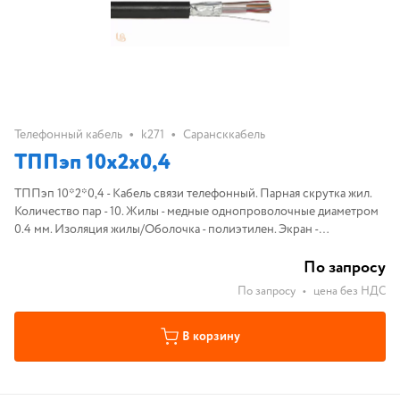
•
•
Телефонный кабель
k271
Сарансккабель
ТППэп 10х2х0,4
ТППэп 10*2*0,4 - Кабель связи телефонный. Парная скрутка жил.
Количество пар - 10. Жилы - медные однопроволочные диаметром
0.4 мм. Изоляция жилы/Оболочка - полиэтилен. Экран -
алюмополиэтилен или алюминиевая фольга с дренажным
проводником.
По запросу
По запросу
•
цена без НДС
В корзину