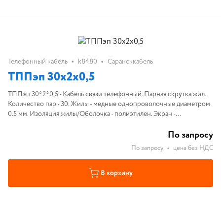
•
•
Телефонный кабель
k8480
Сарансккабель
ТППэп 30х2х0,5
ТППэп 30*2*0,5 - Кабель связи телефонный. Парная скрутка жил.
Количество пар - 30. Жилы - медные однопроволочные диаметром
0.5 мм. Изоляция жилы/Оболочка - полиэтилен. Экран -
алюмополиэтилен или алюминиевая фольга.
По запросу
По запросу
•
цена без НДС
В корзину