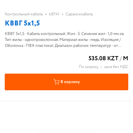
•
•
Контрольный кабель
k8741
Сарансккабель
КВВГ 5х1,5
КВВГ 5х1,5 - Кабель контрольный. Жил - 5. Сечение жил - 1,0 мм.кв.
Тип жилы - однопроволочная. Материал жилы - медь. Изоляция /
Оболочка - ПВХ пластикат. Диапазон рабочих температур - от
+50˚С до -50˚С.
535.08 KZT
/
М
По запросу
•
цена без НДС
В корзину