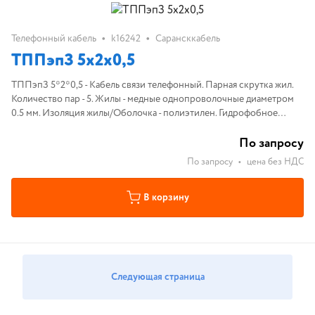
•
•
Телефонный кабель
k16242
Сарансккабель
ТППэпЗ 5х2х0,5
ТППэпЗ 5*2*0,5 - Кабель связи телефонный. Парная скрутка жил.
Количество пар - 5. Жилы - медные однопроволочные диаметром
0.5 мм. Изоляция жилы/Оболочка - полиэтилен. Гидрофобное
заполнение. Экран - алюмополиэтилен или алюминиевая фольга.
По запросу
По запросу
•
цена без НДС
В корзину
Следующая страница