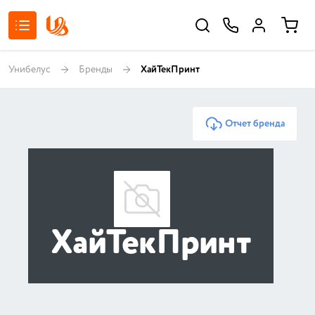
Унибелус
Бренды
ХайТекПринт
Отчет бренда
ХайТекПринт