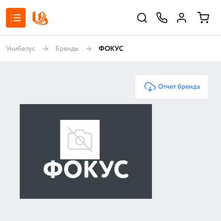
Унибелус
Бренды
ФОКУС
Отчет бренда
ФОКУС