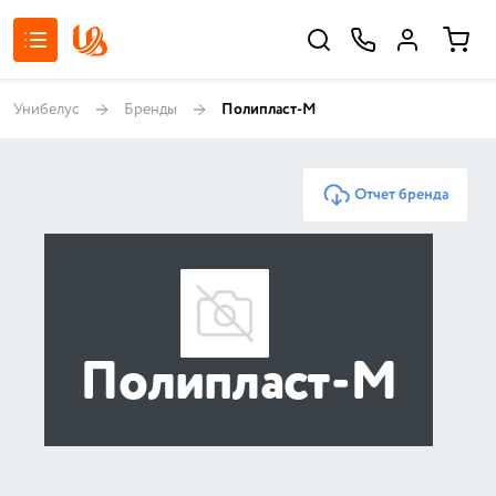
Унибелус
Бренды
Полипласт-М
Отчет бренда
Полипласт-М