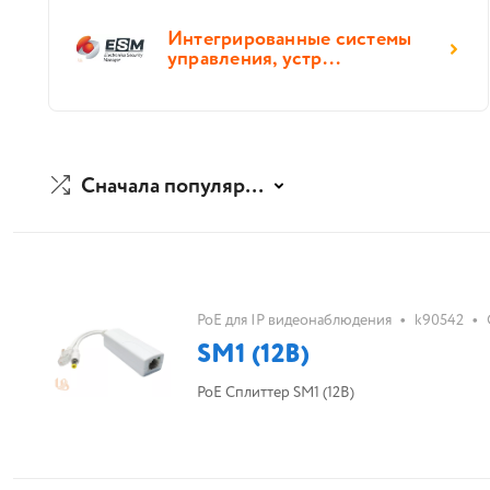
Интегрированные системы
управления, устр...
Сначала популярные
•
•
PoE для IP видеонаблюдения
k90542
SM1 (12B)
PoE Сплиттер SM1 (12B)