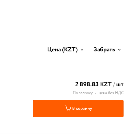
Цена
(KZT)
Забрать
2 898.83 KZT
/
шт
По запросу
•
цена без НДС
В корзину