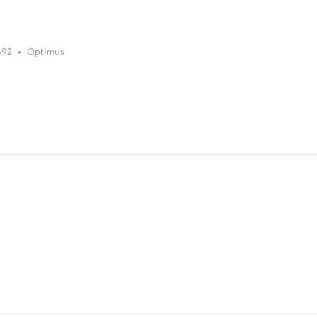
•
692
Optimus