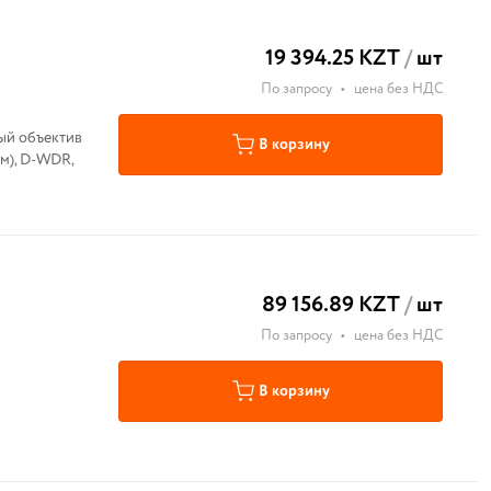
19 394.25 KZT
/
шт
По запросу
•
цена без НДС
ный объектив
В корзину
0м), D-WDR,
89 156.89 KZT
/
шт
По запросу
•
цена без НДС
В корзину