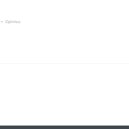
•
Optimus
й