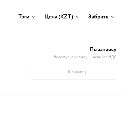
Тэги
Цена
(KZT)
Забрать
По запросу
Недоступно к заказу
•
цена без НДС
В корзину