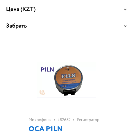
Цена
(KZT)
Забрать
•
•
Микрофоны
k82652
Регистратор
ОСА P1LN