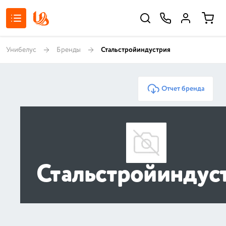
Унибелус
Бренды
Стальстройиндустрия
Отчет бренда
Стальстройиндус