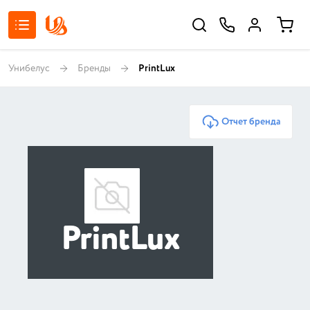
Унибелус
Бренды
PrintLux
Отчет бренда
PrintLux