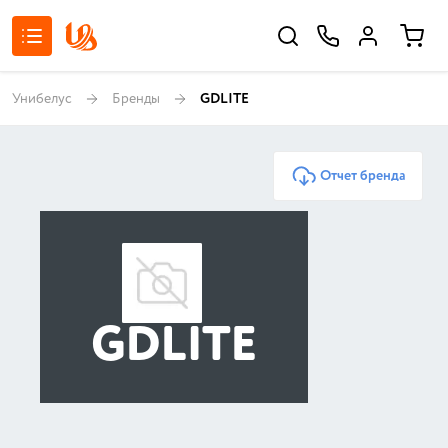
Унибелус
Бренды
GDLITE
Отчет бренда
GDLITE