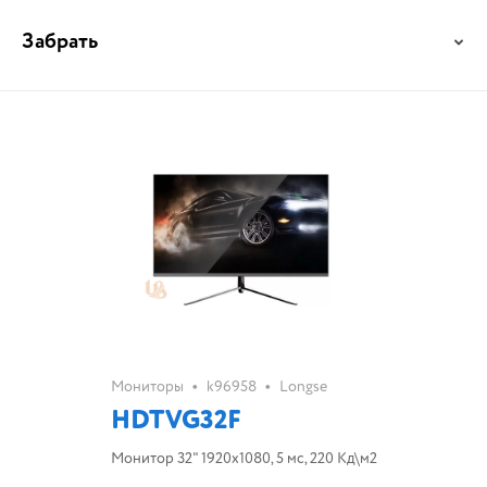
Забрать
•
•
Мониторы
k96958
Longse
HDTVG32F
Монитор 32" 1920х1080, 5 мс, 220 Кд\м2