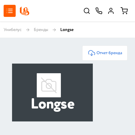
Унибелус
Бренды
Longse
Отчет бренда
Longse