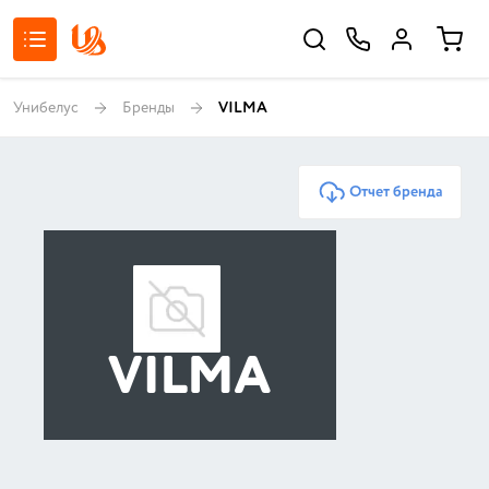
Унибелус
Бренды
VILMA
Отчет бренда
VILMA