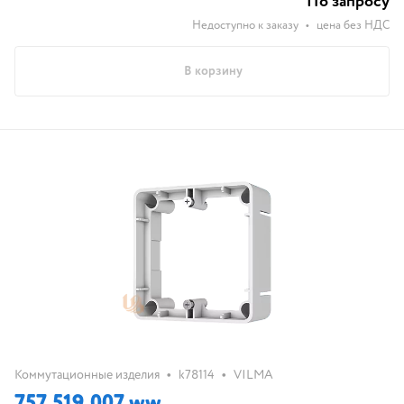
По запросу
Недоступно к заказу
•
цена без НДС
В корзину
•
•
Коммутационные изделия
k78114
VILMA
757.519.007 ww