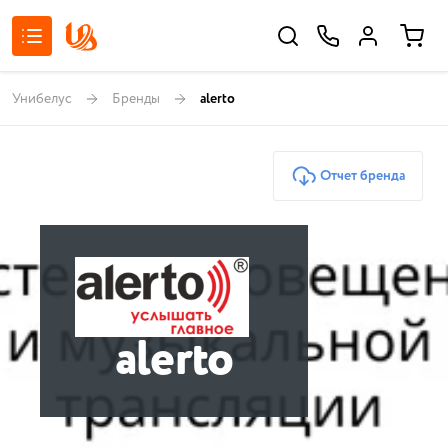
Унибелус
Бренды
alerto
Отчет бренда
alerto