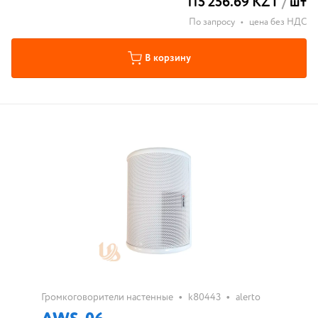
115 256.69 KZT
/
шт
По запросу
•
цена без НДС
В корзину
•
•
Громкоговорители настенные
k80443
alerto