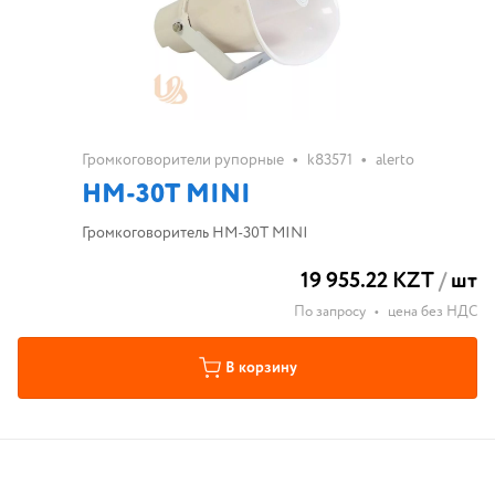
•
•
Громкоговорители рупорные
k83571
alerto
HM-30T MINI
Громкоговоритель HM-30T MINI
19 955.22 KZT
/
шт
По запросу
•
цена без НДС
В корзину