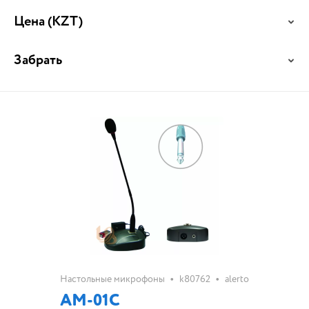
Цена
(KZT)
Забрать
•
•
Настольные микрофоны
k80762
alerto
AM-01C