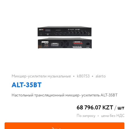
•
•
Микшер-усилители музыкальные
k80753
alerto
ALT-35BT
Настольный трансляционный микшер- усилитель ALT-35BT
68 796.07 KZT
/
шт
По запросу
•
цена без НДС