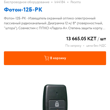
•
•
Беспроводное оборудование
k44184
Риэлта
Фотон-12Б-РК
Фотон-12Б-РК - Извещатель охранный оптико-электронный
пассивный радиоканальный. Диаграмма 12 м/ 8° (поверхностный,
"штора"). Совместим с ППКО «Ладога-А». Степень защиты корпуса
IP41. Диапазон рабочих температур -20...+50°С.
13 665.05 KZT
/
шт
По запросу
•
цена без НДС
В корзину