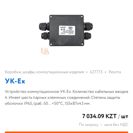
•
•
Коробки, шкафы, коммутационные изделия
k27773
Риэлта
УК-Ex
Устройство коммутационное УК-Ex. Количество кабельных вводов
4. Имеет шесть парных клеммных соединений. Степень защиты
оболочки IP65, tраб.-50…+50°C, 155х87х43 мм.
7 034.09 KZT
/
шт
По запросу
•
цена без НДС