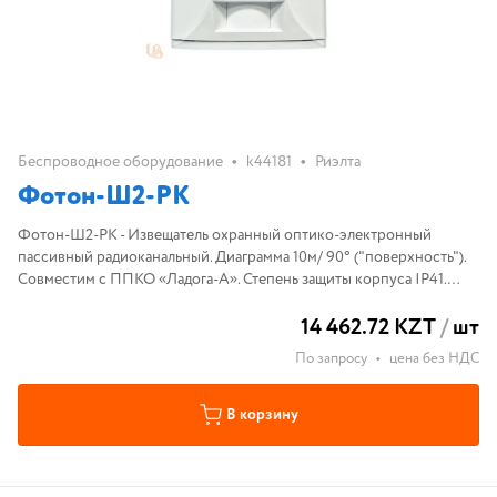
•
•
Беспроводное оборудование
k44181
Риэлта
Фотон-Ш2-РК
Фотон-Ш2-РК - Извещатель охранный оптико-электронный
пассивный радиоканальный. Диаграмма 10м/ 90° ("поверхность").
Совместим с ППКО «Ладога-А». Степень защиты корпуса IP41.
Диапазон рабочих температур -20...+50°С.
14 462.72 KZT
/
шт
По запросу
•
цена без НДС
В корзину