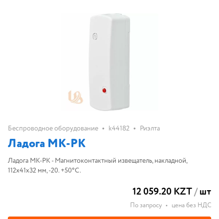
•
•
Беспроводное оборудование
k44182
Риэлта
Ладога МК-РК
Ладога МК-РК - Магнитоконтактный извещатель, накладной,
112х41х32 мм, -20. +50°С.
12 059.20 KZT
/
шт
По запросу
•
цена без НДС