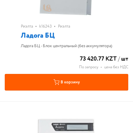
•
•
Риэлта
k16243
Риэлта
Ладога БЦ
Ладога БЦ - Блок центральный (без аккумулятора)
73 420.77 KZT
/
шт
По запросу
•
цена без НДС
В корзину