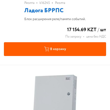
•
•
Риэлта
k16245
Риэлта
Ладога БРРПС
Блок расширения реле/памяти событий.
17 154.69 KZT
/
шт
По запросу
•
цена без НДС
В корзину