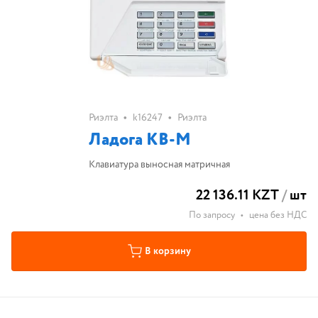
•
•
Риэлта
k16247
Риэлта
Ладога КВ-М
Клавиатура выносная матричная
22 136.11 KZT
/
шт
По запросу
•
цена без НДС
В корзину