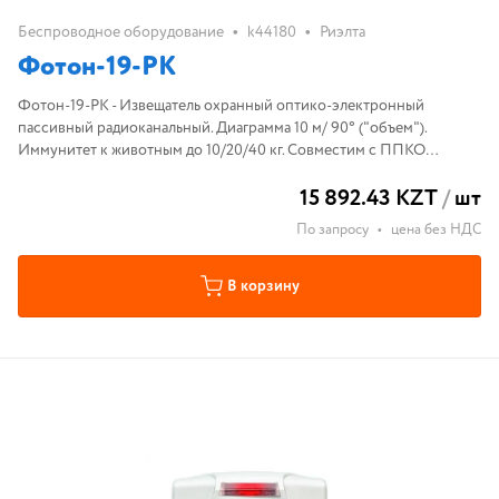
•
•
Беспроводное оборудование
k44180
Риэлта
Фотон-19-РК
Фотон-19-РК - Извещатель охранный оптико-электронный
пассивный радиоканальный. Диаграмма 10 м/ 90° ("объем").
Иммунитет к животным до 10/20/40 кг. Совместим с ППКО
«Ладога-А». Степень защиты корпуса IP41. Диапазон рабочих
15 892.43 KZT
/
шт
температур -20...+50°С.
По запросу
•
цена без НДС
В корзину