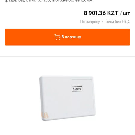
(разделов), Uпит.10…15В, Iпотр.не более 120мА
8 901.36 KZT
/
шт
По запросу
•
цена без НДС
В корзину