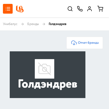
Унибелус
Бренды
Голдэндрев
Отчет бренда
Голдэндрев