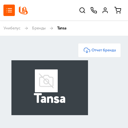
Унибелус
Бренды
Tansa
Отчет бренда
Tansa