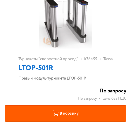
•
•
Турникеты "скоростной проход"
k76455
Tansa
LTOP-501R
Правый модуль турникета LTOP-501R
По запросу
По запросу
•
цена без НДС
В корзину