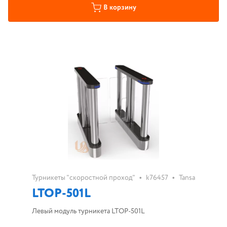
В корзину
•
•
Турникеты "скоростной проход"
k76457
Tansa
LTOP-501L
Левый модуль турникета LTOP-501L