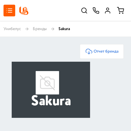
Унибелус
Бренды
Sakura
Отчет бренда
Sakura