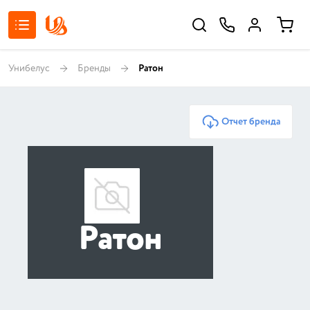
Унибелус
Бренды
Ратон
Отчет бренда
Ратон