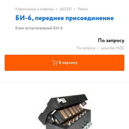
•
•
Клеммники и клеммы
k65331
Ратон
БИ-6, переднее присоединение
Блок испытательный БИ-6
По запросу
По запросу
•
цена без НДС
В корзину