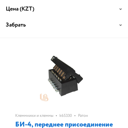
Цена
(KZT)
Забрать
•
•
Клеммники и клеммы
k65330
Ратон
БИ-4, переднее присоединение