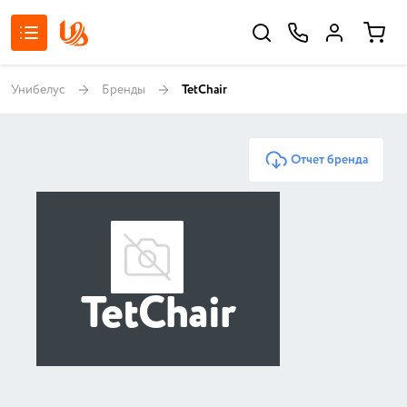
Унибелус
Бренды
TetChair
Отчет бренда
TetChair