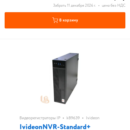
Забрать 11 декабря 2026 г.
•
цена без НДС
В корзину
•
•
Видеорегистраторы IP
k89639
Ivideon
IvideonNVR-Standard+