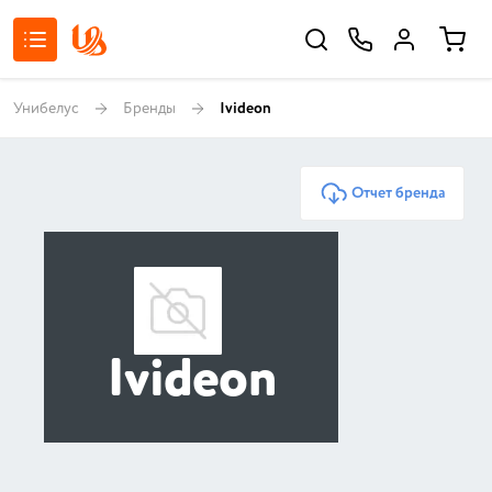
Унибелус
Бренды
Ivideon
Отчет бренда
Ivideon