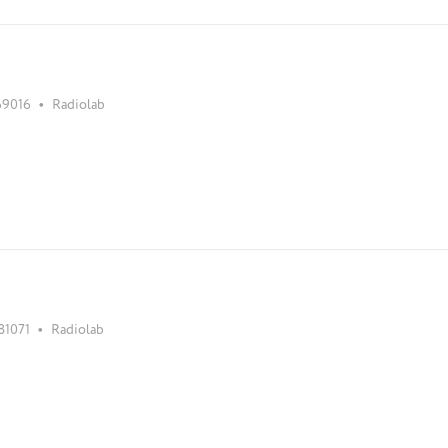
•
69016
Radiolab
•
81071
Radiolab