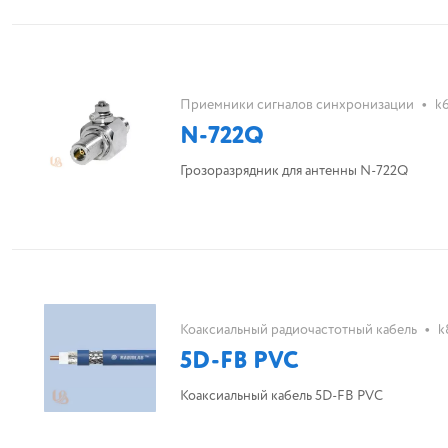
•
Приемники сигналов синхронизации
k
N-722Q
Грозоразрядник для антенны N-722Q
•
Коаксиальный радиочастотный кабель
k
5D-FB PVC
Коаксиальный кабель 5D-FB PVC