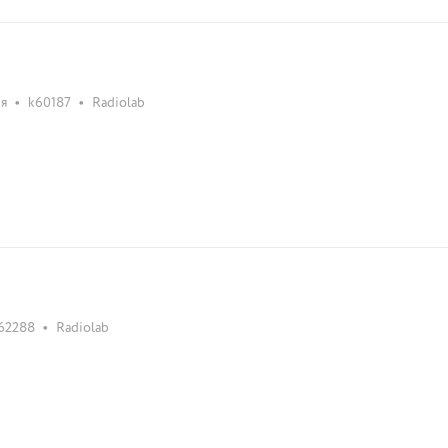
•
•
ия
k60187
Radiolab
•
62288
Radiolab