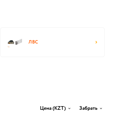
ЛВС
Цена
(KZT)
Забрать