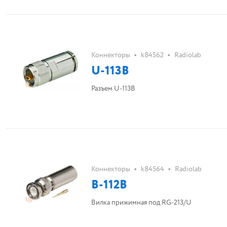
•
•
Коннекторы
k84562
Radiolab
U-113B
Разъем U-113B
•
•
Коннекторы
k84564
Radiolab
B-112В
Вилка прижимная под RG-213/U