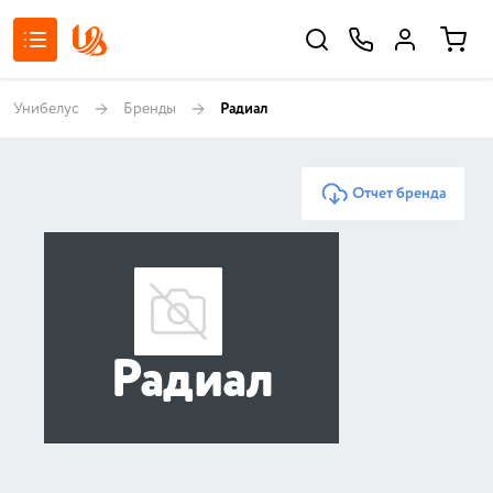
Унибелус
Бренды
Радиал
Отчет бренда
Радиал