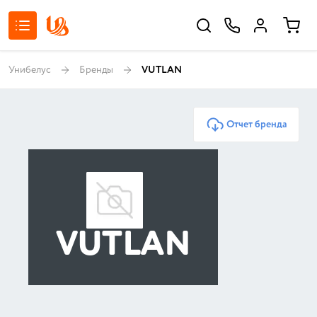
Унибелус
Бренды
VUTLAN
Отчет бренда
VUTLAN