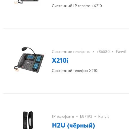
Системный IP телефон X210
•
•
Системные телефоны
k86580
Fanvil
X210i
Системный телефон X210i
•
•
IP телефоны
k87193
Fanvil
H2U (чёрный)