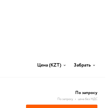
Цена
(KZT)
Забрать
По запросу
По запросу
•
цена без НДС