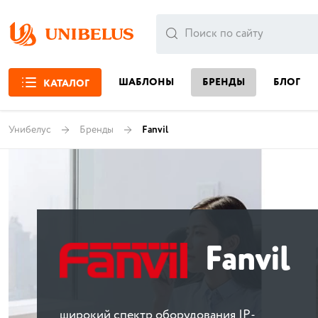
ШАБЛОНЫ
БРЕНДЫ
БЛОГ
КАТАЛОГ
Унибелус
Бренды
Fanvil
Fanvil
широкий спектр оборудования IP-