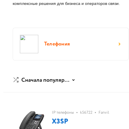
комплексные решения для бизнеса и операторов связи. 
Телефония
Сначала популярные
•
•
IP телефоны
k56722
Fanvil
X3SP