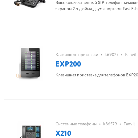
Высококачественный SIP-телефон начальн
экраном 2.4 дюйма, двумя портами Fast Et
•
•
Клавишные приставки
k69027
Fanvil
EXP200
Клавишная приставка для телефонов EXP2
•
•
Системные телефоны
k86579
Fanvil
X210