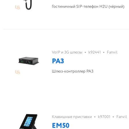
Гостиничный SIP-телефон H2U (чёрный)
•
•
VoIP и 3G шлюзы
k92441
Fanvil
PA3
Шлюз-контроллер PA3
•
•
Клавишные приставки
k97001
Fanvil
EM50