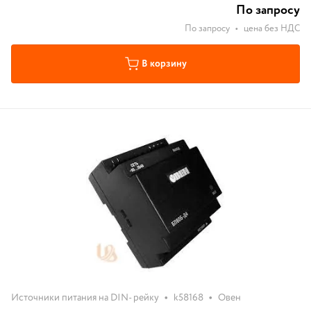
По запросу
По запросу
•
цена без НДС
В корзину
•
•
Источники питания на DIN- рейку
k58168
Овен