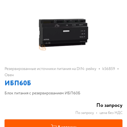
•
•
Резервированные источники питания на DIN- рейку
k56859
Овен
ИБП60Б
Блок питания с резервированием ИБП60Б
По запросу
По запросу
•
цена без НДС