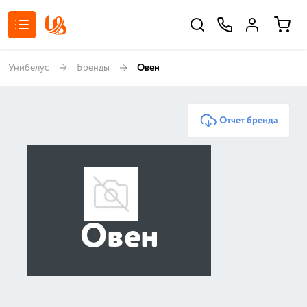
Унибелус
Бренды
Овен
Отчет бренда
Овен