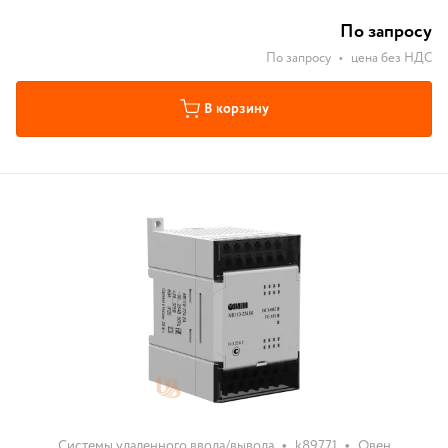
По запросу
По запросу
•
цена без НДС
В корзину
•
•
Системы удаленного ввода/вывода
k89771
Овен