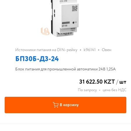
•
•
Источники питания на DIN- рейку
k96141
Овен
БП30Б-Д3-24
Блок питания для промышленной автоматики 24В 1,25А
31 622.50 KZT
/
шт
По запросу
•
цена без НДС
В корзину