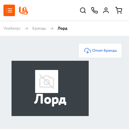
Унибелус
Бренды
Лорд
Отчет бренда
Лорд