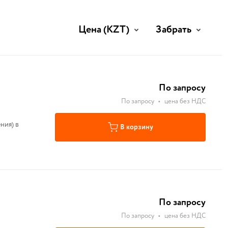
Цена
(KZT)
Забрать
По запросу
По запросу
•
цена без НДС
ния) в
В корзину
По запросу
По запросу
•
цена без НДС