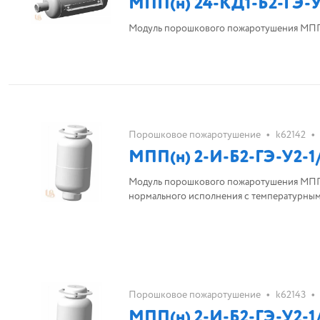
МПП(н) 24-КД1-Б2-ГЭ-У
Модуль порошкового пожаротушения МПП(
•
•
Порошковое пожаротушение
k62142
МПП(н) 2-И-Б2-ГЭ-У2-1
Модуль порошкового пожаротушения МПП(н
нормального исполнения с температурным 
•
•
Порошковое пожаротушение
k62143
МПП(н) 2-И-Б2-ГЭ-У2-1