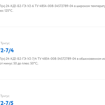
н) 24-КД1-Б2-ГЭ-У2-6 ТУ 4854-008-54572789-04 в широком темпера
юс 125°С.
Тунгус
2-7/4
н) 24-КД1-Б2-ГЭ-У2-7/4 ТУ 4854-008-54572789-04 в обыкновенном и
т минус 50 до плюс 50°С;
Тунгус
2-7/5