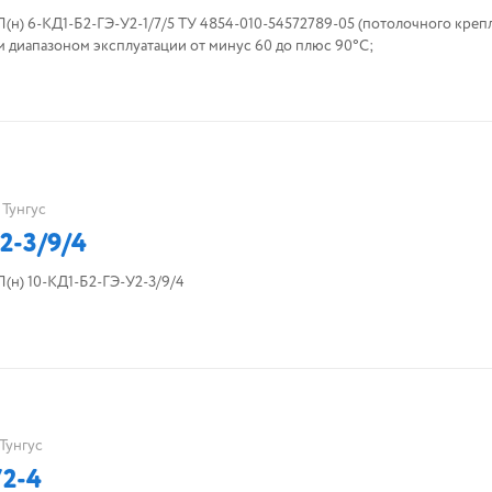
) 6-КД1-Б2-ГЭ-У2-1/7/5 ТУ 4854-010-54572789-05 (потолочного крепл
 диапазоном эксплуатации от минус 60 до плюс 90°С;
Тунгус
2-3/9/4
н) 10-КД1-Б2-ГЭ-У2-3/9/4
Тунгус
2-4