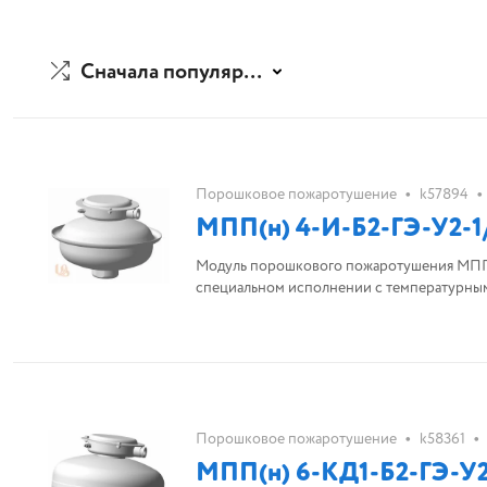
Сначала популярные
•
•
Порошковое пожаротушение
k57894
МПП(н) 4-И-Б2-ГЭ-У2-1
Модуль порошкового пожаротушения МПП(н
специальном исполнении с температурным
•
•
Порошковое пожаротушение
k58361
МПП(н) 6-КД1-Б2-ГЭ-У2