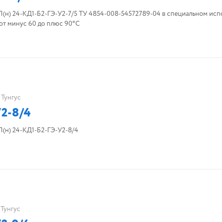
н) 24-КД1-Б2-ГЭ-У2-7/5 ТУ 4854-008-54572789-04 в специальном исп
от минус 60 до плюс 90°С
Тунгус
2-8/4
н) 24-КД1-Б2-ГЭ-У2-8/4
Тунгус