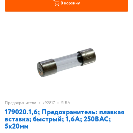
В корзину
•
•
Предохранители
k92817
SIBA
179020.1,6; Предохранитель: плавкая
вставка; быстрый; 1,6А; 250ВAC;
5x20мм