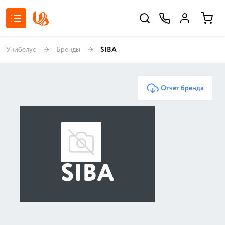
Унибелус
Бренды
SIBA
Отчет бренда
SIBA