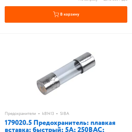
В корзину
•
•
Предохранители
k81413
SIBA
179020.5 Предохранитель: плавкая
вставка; быстрый; 5А; 250ВAC;