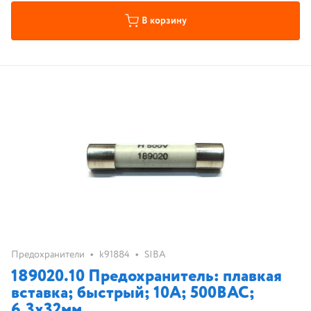
В корзину
•
•
Предохранители
k91884
SIBA
189020.10 Предохранитель: плавкая
вставка; быстрый; 10А; 500ВAC;
6.3x32мм